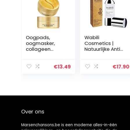
Oogpads,
Wabili
oogmasker,
Cosmetics |
collageen
Natuurlijke Anti-
oogpads, 24k
Rimpel
goud collageen
Oogcontour met
oogmasker,
Avocado en
€
13.49
€
17.90
hydra-gel
Hyaluronzuur |
huidtherapie
Anti-donkere
oogpads, anti-
kringen |
aging…
Moisturizer…
Over ons
Marsenchansons.be is een moderne alles-in-één