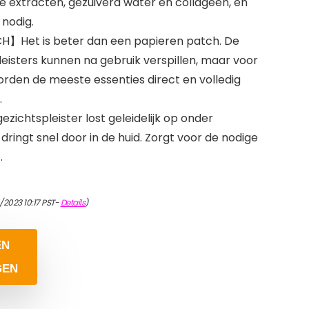
jke extracten, gezuiverd water en collageen, en
 nodig.
】Het is beter dan een papieren patch. De
eisters kunnen na gebruik verspillen, maar voor
rden de meeste essenties direct en volledig
.
htspleister lost geleidelijk op onder
ingt snel door in de huid. Zorgt voor de nodige
.
/2023 10:17 PST-
Details
)
EN
GEN