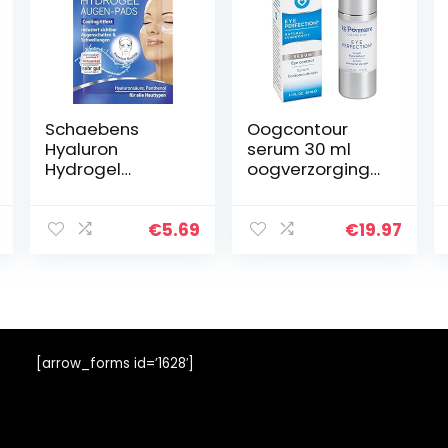
Schaebens
Oogcontour
Hyaluron
serum 30 ml
Hydrogel
oogverzorging
oogpads,
met
verkoelend
hyaluronzuur
effect,
huid en
€
5.69
€
19.97
vermindert
collageen. Anti-
oogschaduw en
rimpel serum
zwellingen tot
vitamine B5 voor
81% met
een gladde…
hyaluronzuur
en…
[arrow_forms id=’1628′]