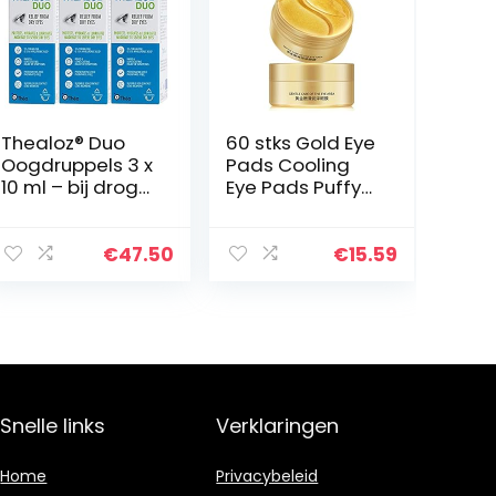
Thealoz® Duo
60 stks Gold Eye
Oogdruppels 3 x
Pads Cooling
10 ml – bij droge
Eye Pads Puffy
ogen ter
Eye Under Eye
bescherming,
Collageen Gel
voor
Pads Oog
€
47.50
€
15.59
bevochtiging en
Patches
bevochtiging
Skincare Eye
van het oog bij…
Rimpel Patches…
Snelle links
Verklaringen
Home
Privacybeleid