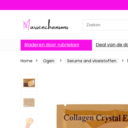
Search
for:
Bladeren door rubrieken
Deal van de d
Home
Ogen
Serums and vloeistoffen