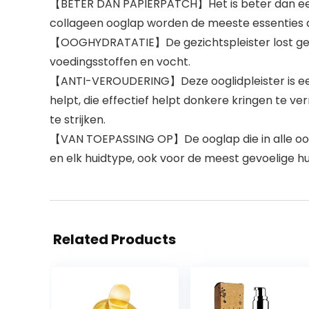
【BETER DAN PAPIERPATCH】Het is beter dan een p
collageen ooglap worden de meeste essenties d
【OOGHYDRATATIE】De gezichtspleister lost geleid
voedingsstoffen en vocht.
【ANTI-VEROUDERING】Deze ooglidpleister is een i
helpt, die effectief helpt donkere kringen te ver
te strijken.
【VAN TOEPASSING OP】De ooglap die in alle oog
en elk huidtype, ook voor de meest gevoelige hu
Related Products