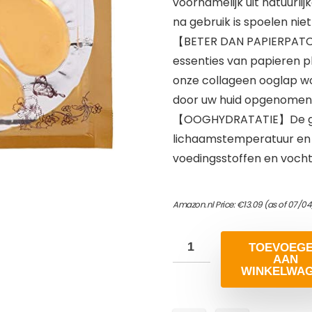
voornamelijk uit natuurli
na gebruik is spoelen niet
【BETER DAN PAPIERPATCH
essenties van papieren pl
onze collageen ooglap wo
door uw huid opgenomen
【OOGHYDRATATIE】De gezic
lichaamstemperatuur en dr
voedingsstoffen en vocht
Amazon.nl Price:
€
13.09
(as of 07/04
TOEVOEG
AAN
WINKELWA