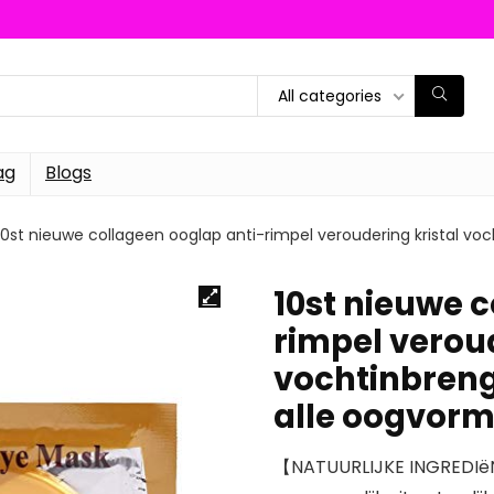
All categories
ag
Blogs
10st nieuwe collageen ooglap anti-rimpel veroudering kristal v
10st nieuwe 
rimpel veroud
vochtinbreng
alle oogvor
【NATUURLIJKE INGREDIëN