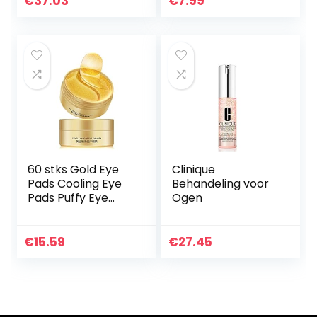
€
37.03
€
7.99
60 stks Gold Eye
Clinique
Pads Cooling Eye
Behandeling voor
Pads Puffy Eye
Ogen
Under Eye
Collageen Gel
Pads Oog Patches
€
15.59
€
27.45
Skincare Eye
Rimpel Patches…