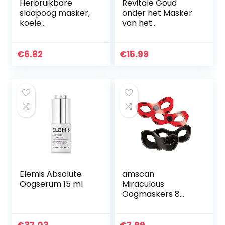
Herbruikbare
Revitale Goud
slaapoog masker,
onder het Masker
koele
van het
ontspannende
Ogencollageen,
warme ogen druk
Anti Rimpel
opluchting oog
Vochtverzorging
€
6.82
€
15.99
masker,
Masker,
rustgevende
Hyaluronzuur (30
vermoeide ogen
Pack)
pad…
Elemis Absolute
amscan
Oogserum 15 ml
Miraculous
Oogmaskers 8
stuks zwart-rood
eenheidsmaat