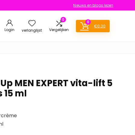
Nieuws en blogs lezen
0
0
€
0.00
Login
Vergelijken
verlanglijst
Up MEN EXPERT vita-lift 5
 15 ml
urcrème
ml