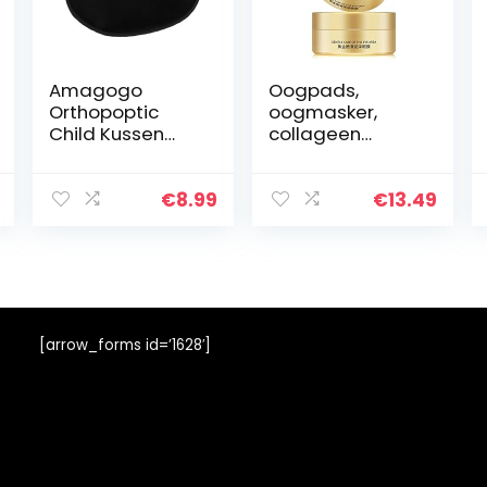
Amagogo
Oogpads,
Orthopoptic
oogmasker,
Child Kussen
collageen
Eyewear Cover
oogpads, 24k
voor
goud collageen
volwassenen,
oogmasker,
€
8.99
€
13.49
Miopie en
hydra-gel
kinderen
huidtherapie
oogpads, anti-
aging…
[arrow_forms id=’1628′]