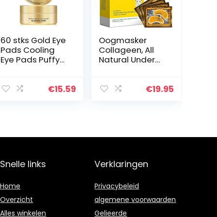
60 stks Gold Eye
Oogmasker
Pads Cooling
Collageen, All
Eye Pads Puffy
Natural Under
Eye Under Eye
Eye Patch &
Collageen Gel
Mask (18 pairs) –
Pads Oog
Hydrogel Gel
€
15.59
€
19.95
Patches
Pads for Dark
Skincare Eye
Circles, Puffy
Rimpel Patches…
Eyes and…
Snelle links
Verklaringen
Home
Privacybeleid
Overzicht
algemene voorwaarden
Alles winkelen
Gelieerde