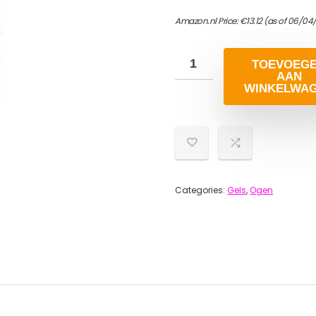
Amazon.nl Price:
€
13.12
(as of 06/04/
TOEVOEG
AAN
WINKELWA
Categories:
Gels
,
Ogen