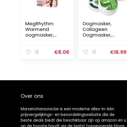
MegRhythm
Oogmasker,
Warmend
Collageen
oogmasker,
Oogmasker,
verpakking van 5
Oogpatch,
stuks, met
Under Eye Mask,
zachte damp,
Voor
€
8.06
€
16.99
parfumvrij, 100 g
Vochtinbrenging
, Verlicht
Vermoeidheid,
Voor anti-
rimpel…
Over ons
Marsenchansons.be is een moderne alles-in-één
prijsvergelijkings- en beoordelingswebsite die de
beste deals biedt die beschikbaar zijn op amazon en u
op de hoogte houdt via de laatst toegevoegde blogs.