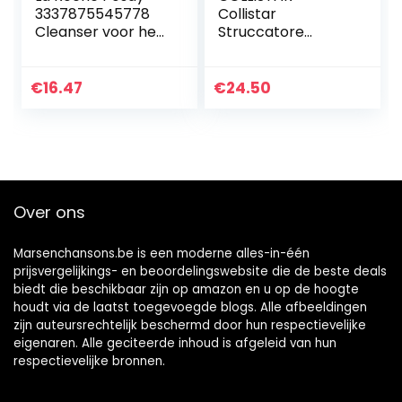
3337875545778
Collistar
Cleanser voor het
Struccatore
gezicht (1 x 400
Addolcente Bi Fase
ml)
Occhi Labbra
200ml
€
16.47
€
24.50
Over ons
Marsenchansons.be is een moderne alles-in-één
prijsvergelijkings- en beoordelingswebsite die de beste deals
biedt die beschikbaar zijn op amazon en u op de hoogte
houdt via de laatst toegevoegde blogs. Alle afbeeldingen
zijn auteursrechtelijk beschermd door hun respectievelijke
eigenaren. Alle geciteerde inhoud is afgeleid van hun
respectievelijke bronnen.