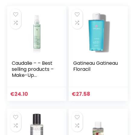
Caudalie – – Best
Gatineau Gatineau
selling products –
Floracil
Make-Up
Verwijderaar
Caudalie (150 ml)
€
24.10
€
27.58