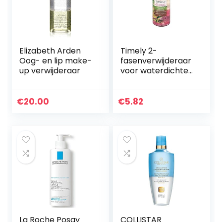
Elizabeth Arden
Timely 2-
Oog- en lip make-
fasenverwijderaar
up verwijderaar
voor waterdichte
oogmake-up, 150
ml
€
20.00
€
5.82
La Roche Posay
COLLISTAR