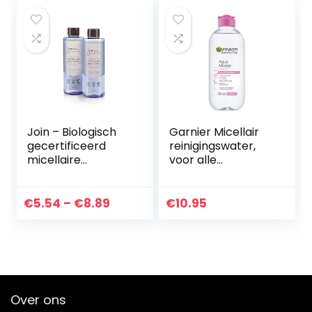
Join – Biologisch
Garnier Micellair
gecertificeerd
reinigingswater,
micellaire
voor alle
gezichtstonicum
huidtypes, 400 ml
met olijvenextract
en acaibessen
Prijsklasse:
€
5.54
–
€
8.89
€
10.95
€5.54
tot
€8.89
Over ons