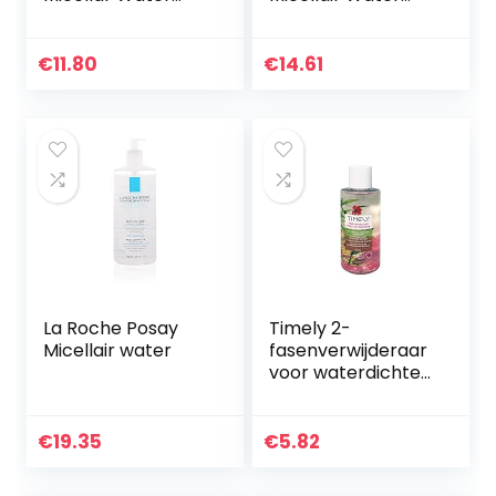
250ml
200ml
€
11.80
€
14.61
La Roche Posay
Timely 2-
Micellair water
fasenverwijderaar
voor waterdichte
oogmake-up, 150
ml
€
19.35
€
5.82