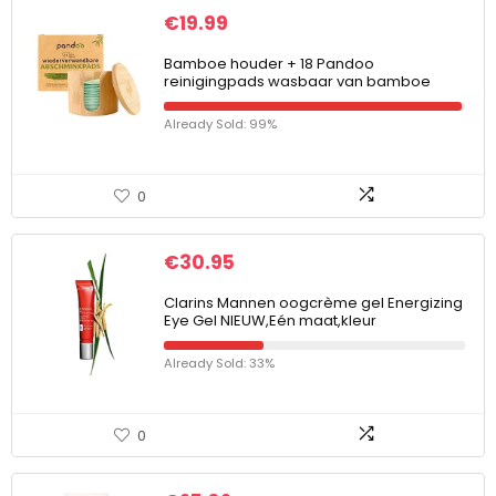
€
19.99
Bamboe houder + 18 Pandoo
reinigingpads wasbaar van bamboe
Already Sold: 99%
0
€
30.95
Clarins Mannen oogcrème gel Energizing
Eye Gel NIEUW,Eén maat,kleur
Already Sold: 33%
0