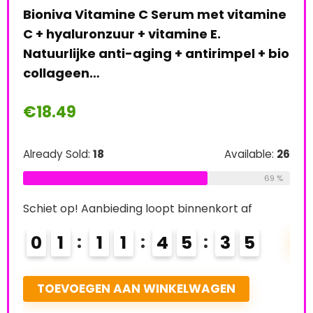
Gezichtsmasker En
amine
Nachtmasker,veelkleurig
S
 + bio
€
16.95
Already Sold:
21
Available:
31
68 %
able:
26
Schiet op! Aanbieding loopt binnenkort af
69 %
0
2
1
1
4
5
3
4
4
TOEVOEGEN AAN WINKELWAGEN