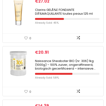
€
27.02
Clarins GELÃ%E FONDANTE
DÃ%MAQUILLANTE toutes peaux 125 ml
Already Sold: 45%
0
€
20.91
Naissance Sheaboter BIO (nr. 306) 1kg
(1000g) – 100% zuiver, ongeraffineerd,
biologisch gecertificeerd – intensieve…
Already Sold: 58%
0
€
14.39