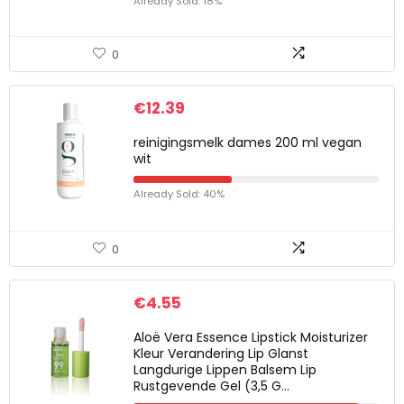
Already Sold: 18%
0
€
12.39
reinigingsmelk dames 200 ml vegan
wit
Already Sold: 40%
0
€
4.55
Aloë Vera Essence Lipstick Moisturizer
Kleur Verandering Lip Glanst
Langdurige Lippen Balsem Lip
Rustgevende Gel (3,5 G…