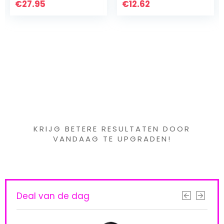
€
275 ml)
12.62
€
9.99
Iets interessants
gevonden ?
KRIJG BETERE RESULTATEN DOOR
VANDAAG TE UPGRADEN!
Deal van de dag