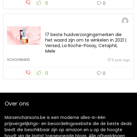
0
0
17 beste huidverzorgingsmerken die
het waard zijn om te winkelen in 2021 |
Versed, La Roche-Posay, Cetaphil,
Mele
SCHOONHEID
5 jaar ago
0
0
Over ons
Marsenchansons.be is een moderne alles-in-één
prijsvergelijkings- en beoordelingswebsite die de beste deals
biedt die beschikbaar zijn op amazon en u op de hoogte
houdt via de laatst toegevoegde blogs. Alle afbeeldingen