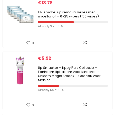
€
18.78
FIND make-up removal wipes met
micellar oil – 6×25 wipes (150 wipes)
Already Sold: 51%
0
€
5.92
Lip Smacker – Lippy Pals Collectie –
Eenhoorn Lipbalsem voor Kinderen –
Unicorn Magic Smaak – Cadeau voor
Meisjes – 1…
Already Sold: 30%
0