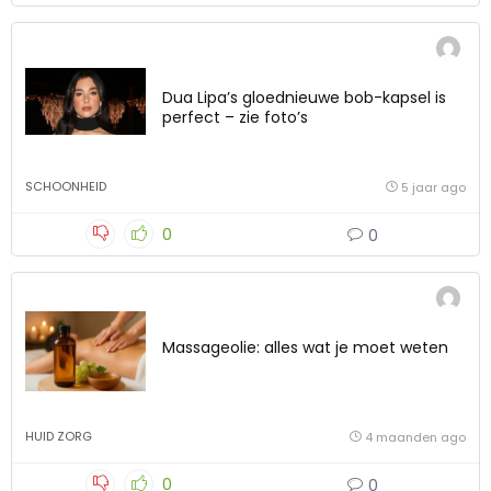
Dua Lipa’s gloednieuwe bob-kapsel is
perfect – zie foto’s
SCHOONHEID
5 jaar ago
0
0
Massageolie: alles wat je moet weten
HUID ZORG
4 maanden ago
0
0