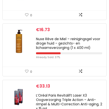
0
€
16.73
Nuxe Rêve de Miel – reinigingsgel voor
droge huid – gezichts- en
lichaamsverzorging (1 x 400 ml)
Already Sold: 37%
0
€
33.13
L’Oréal Paris Revitalift Laser X3
Oogverzorging Triple Action – Anti-
rimpel & Multi-Correction Anti-aging, 2
x 15 ml