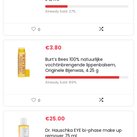
Already Sold: 27%
0
€
3.80
Burt’s Bees 100% natuurlijke
vochtinbrengende lippenbalsem,
Originele Bijenwas, 4.25 g
Already Sold: 89%
0
€
25.00
Dr. Hauschka EYE bi-phase make up
remover 75 ml