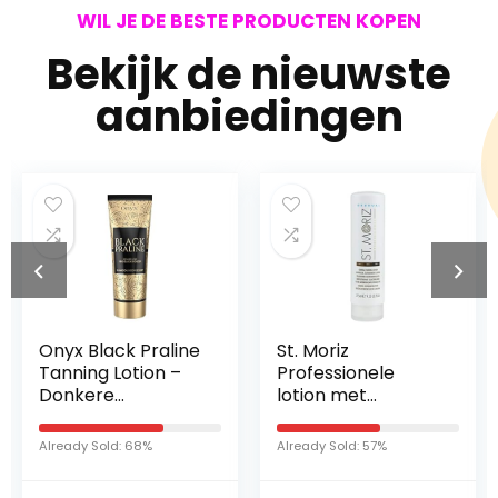
WIL JE DE BESTE PRODUCTEN KOPEN
Bekijk de nieuwste
aanbiedingen
St. Moriz
Madonna Kalender
Professionele
2022
lotion met
zelfbruinend
Already Sold: 82%
effect met Duitse
Already Sold: 57%
markering, per
stuk verpakt (1 x