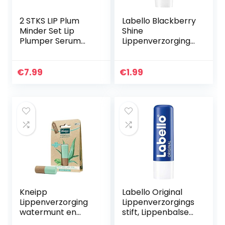
2 STKS LIP Plum
Labello Blackberry
Minder Set Lip
Shine
Plumper Serum
Lippenverzorgings
Capsules
stift in 1 stuks (1 x
Langdurige Lip
4,8 g), met
Gloss Duidelijke Lip
zachtrode glans
€
7.99
€
1.99
Enhancer Plulper
en glinsterende
Natural Lip…
pigmenten…
Kneipp
Labello Original
Lippenverzorging
Lippenverzorgings
watermunt en
stift, Lippenbalsem
aloë vera hydro,
Beschermt Tegen