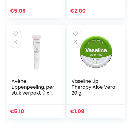
4,7 g
Uitdroging, 1 Stuk
€
5.09
€
2.00
Avène
Vaseline Lip
Lippenpeeling, per
Therapy Aloë Vera
stuk verpakt (1 x 10
20 g
ml)
€
5.10
€
1.08