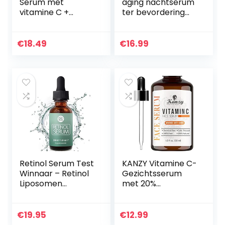
Serum met
aging nachtserum
vitamine C +
ter bevordering
hyaluronzuur +
van de
vitamine E.
celregeneratie,
Natuurlijke anti-
met antioxidanten
€
18.49
€
16.99
aging + antirimpel
en vitamine E, Age
+ bio collageen…
Perfect…
Retinol Serum Test
KANZY Vitamine C-
Winnaar – Retinol
Gezichtsserum
Liposomen
met 20%
Leveringssysteem
Hyaluronzuur voor
met Vitamine C &
Littekens, Anti-
Vegan
Aging, Anti-Rimpel,
€
19.95
€
12.99
Hyaluronzuur –
Donkere Kringen