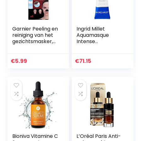
Garnier Peeling en
Ingrid Millet
reiniging van het
Aquamasque
gezichtsmasker,
Intense
per stuk verpakt (1
Moisturising Mask,
x 100 g)
per stuk verpakt (1
x 100 g)
€
5.99
€
71.15
Bioniva Vitamine C
L’Oréal Paris Anti-