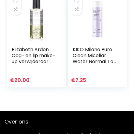
Elizabeth Arden
KIKO Milano Pure
Oog- en lip make-
Clean Micellar
up verwijderaar
Water Normal To
Dry 200Ml |
Micellair water dat
make-up
€
20.00
€
7.25
verwijdert voor
normale tot…
Over ons