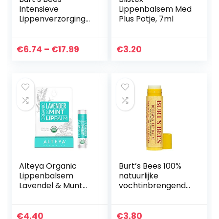
Intensieve
Lippenbalsem Med
Lippenverzorging
Plus Potje, 7ml
voor De Nacht, 7g
Prijsklasse:
€
6.74
–
€
17.99
€
3.20
€6.74
tot
€17.99
Alteya Organic
Burt’s Bees 100%
Lippenbalsem
natuurlijke
Lavendel & Munt
vochtinbrengende
4.5g – USDA
lippenbalsem,
Biologisch
Originele Bijenwas,
Gecertificeerde
4.25 g
€
4.40
€
3.80