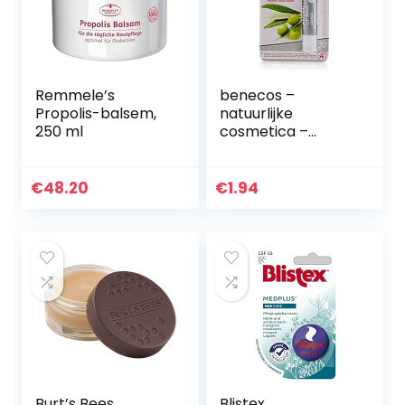
Remmele’s
benecos –
Propolis-balsem,
natuurlijke
250 ml
cosmetica –
lippenbalsem –
klassiek –
veganistisch
€
48.20
€
1.94
Burt’s Bees
Blistex