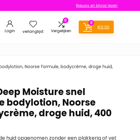
Nieuws en blogs lezen
0
0
€
0.00
Login
Vergelijken
verlanglijst
odylotion, Noorse formule, bodycrème, droge huid,
eep Moisture snel
 bodylotion, Noorse
ycrème, droge huid, 400
 de huid opgenomen zonder een plakkerig of vet