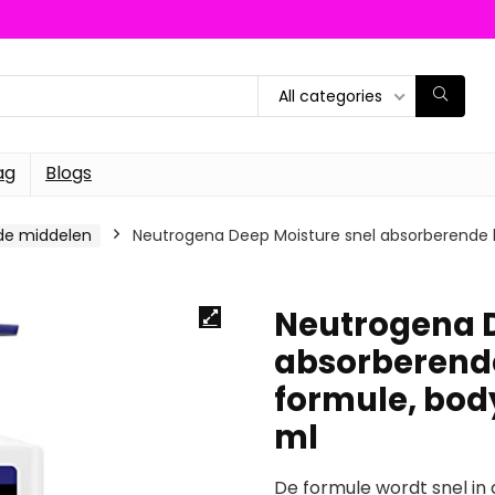
All categories
ag
Blogs
de middelen
Neutrogena Deep Moisture snel absorberende b
Neutrogena D
absorberende
formule, bod
ml
De formule wordt snel in