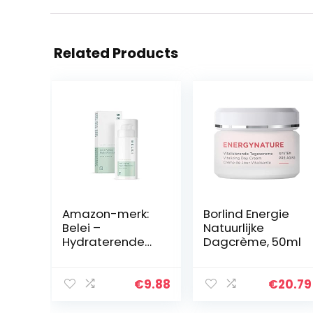
Related Products
Amazon-merk:
Borlind Energie
Belei –
Natuurlijke
Hydraterende
Dagcrème, 50ml
anti-ageing
nachtcrème
voor de
€
9.88
€
20.79
ultragevoelige
huid, 50 ml.