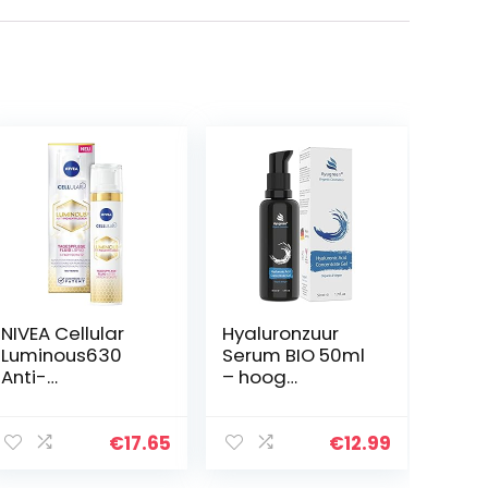
NIVEA Cellular
Hyaluronzuur
Luminous630
Serum BIO 50ml
Anti-
– hoog
pigmentvlekken,
geconcentreerd
dagcrème (40
, biologisch en
ml),
veganistisch –
€
17.65
€
12.99
hydraterende
Hyaluronic Acid
anti-
– antiaging