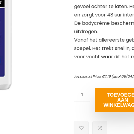
gevoel achter te laten. H
en zorgt voor 48 uur inte
De bodycrème beschermt
uitdrogen.
Vanaf het allereerste geb
soepel. Het trekt snel in, 
voor vocht waar dit het m
Amazon.nl Price:
€
7.19
(as of 09/04/
TOEVOEG
AAN
WINKELWA