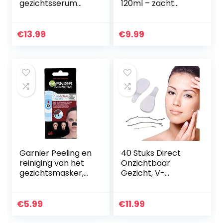
gezichtsserum
120ml – zacht
met Hyaluronzuur.
gezeefd voor
Dermaroller
eenvoudige
Geschikt.
toepassing –
€
13.99
€
9.99
Gezichtsserum
Castor Oil
met…
natuurlijk serum
voor…
Garnier Peeling en
40 Stuks Direct
reiniging van het
Onzichtbaar
gezichtsmasker,
Gezicht, V-
per stuk verpakt (1
vormige Face-
x 100 g)
lifting Onzichtbare
Gezichtssticker,
€
5.99
€
11.99
Nek- en Oogliftset
voor Woman’s…