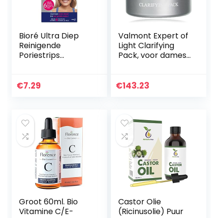
Bioré Ultra Diep
Valmont Expert of
Reinigende
Light Clarifying
Poriestrips
Pack, voor dames,
Toverhazelaar en
per stuk verpakt (1
Theeboom-olie –
x 50 ml)
Voor Alle
€
7.29
€
143.23
Huidtypen – 6
Strips
Groot 60ml. Bio
Castor Olie
Vitamine C/E-
(Ricinusolie) Puur