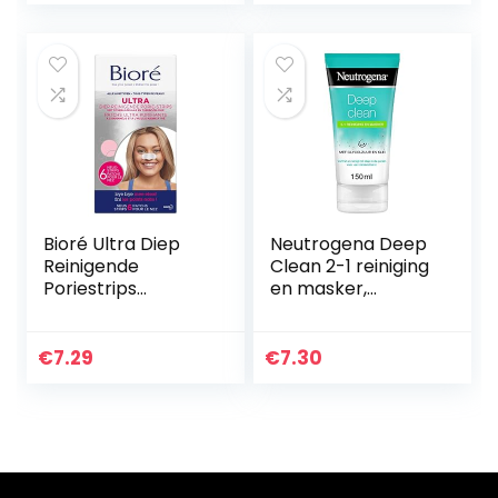
Anti-Aging Lift…
Bioré Ultra Diep
Neutrogena Deep
Reinigende
Clean 2-1 reiniging
Poriestrips
en masker,
Toverhazelaar en
kleimasker,
Theeboom-olie –
verfrissende
Voor Alle
gezichtsreiniging
€
7.29
€
7.30
Huidtypen – 6
en gezichtsmasker
Strips
met…