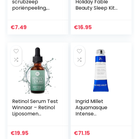
scrubzeep
Holiday Fable
poriënpeeling,
Beauty Sleep Kit
bestrijdt acne,
Skincare-Kit::
verzacht de huid,
Satijnen
bestrijdt vlekken
Gezichtsmasker
€
7.49
€
16.95
en verwijdert
En
wratten.
Nachtmasker,veel
kleurig
Retinol Serum Test
Ingrid Millet
Winnaar – Retinol
Aquamasque
Liposomen
Intense
Leveringssysteem
Moisturising Mask,
met Vitamine C &
per stuk verpakt (1
Vegan
x 100 g)
€
19.95
€
71.15
Hyaluronzuur –