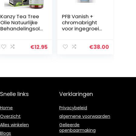
Kanzy Tea Tree
PFB Vanish +
Olie Natuurlijke
chromabright
Behandelingsoli
voor ingegroeid
e voor Gezicht,
haar en het
Huid, Nagels,
lichter maken
Haar Organic
van de huid 113,4
€
12.95
€
38.00
Tea Tree
gram/120 ml.
Essential Oil
door PFB
60ml
Vanish…
Snelle links
Verklaringen
Home
Privacybeleid
Overzicht
algemene voorwaarden
Alles winkelen
Gelieerde
openbaarmaking
Blogs