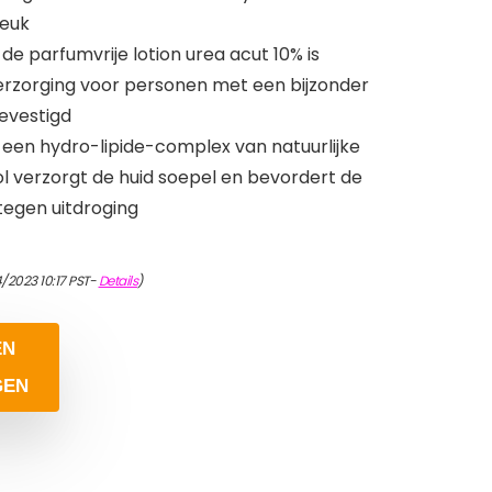
jeuk
de parfumvrije lotion urea acut 10% is
verzorging voor personen met een bijzonder
bevestigd
een hydro-lipide-complex van natuurlijke
l verzorgt de huid soepel en bevordert de
tegen uitdroging
/2023 10:17 PST-
Details
)
EN
GEN