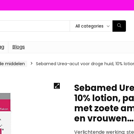
All categories
ag
Blogs
de middelen
Sebamed Urea-acut voor droge huid, 10% lotion
Sebamed Urea
10% lotion, p
met zoete a
en vrouwen…
Verlichtende werking: st