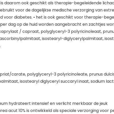
n is daarom ook geschikt als therapie-begeleidende lichaa
ebruikt voor de dagelijkse medische verzorging van extree
voor diabetes. • het is ook geschikt voor therapie-begele
 per dag op de huid worden aangebracht en zachtjes wor
aprylaat / capraat, polyglyceryl-3 polyricinoleaat, prunu
, ascorbinylpalmitaat, isostearyl-diglycerylpalmitaat, isos
.
riat/carate, polyglyceryl-3 polyricinoleate, prunus dulcis
l palmitaat, isostearyl diglyceryl succaryl inaat, sodium la
um hydrateert intensief en verlicht merkbaar de jeuk
urea acut 10% is ontwikkeld als speciale verzorging voor 