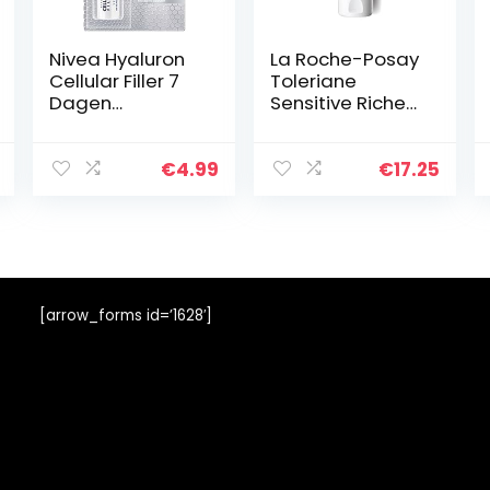
Nivea Hyaluron
La Roche-Posay
Cellular Filler 7
Toleriane
Dagen
Sensitive Riche
Intensieve Kuur,
crème 40ml
Effectieve
Speciale
€
4.99
€
17.25
Verzorging Met
Hyaluronzuur En
Collageen…
[arrow_forms id=’1628′]