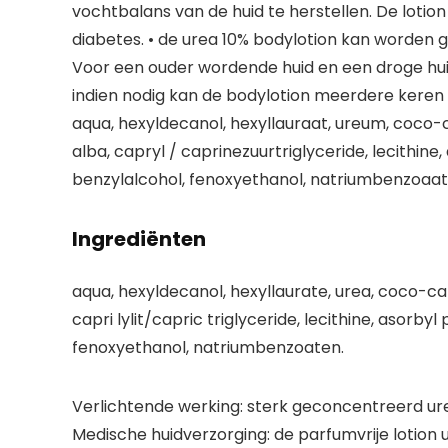
vochtbalans van de huid te herstellen. De lotio
diabetes. • de urea 10% bodylotion kan worden g
Voor een ouder wordende huid en een droge huid 
indien nodig kan de bodylotion meerdere keren
aqua, hexyldecanol, hexyllauraat, ureum, coco-c
alba, capryl / caprinezuurtriglyceride, lecithine
benzylalcohol, fenoxyethanol, natriumbenzoaat
Ingrediënten
aqua, hexyldecanol, hexyllaurate, urea, coco-cap
capri lylit/capric triglyceride, lecithine, asorby
fenoxyethanol, natriumbenzoaten.
Verlichtende werking: sterk geconcentreerd ure
Medische huidverzorging: de parfumvrije lotion 