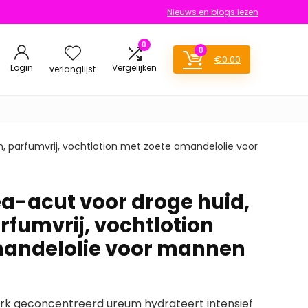
Nieuws en blogs lezen
0
0
€
0.00
Login
Vergelijken
verlanglijst
, parfumvrij, vochtlotion met zoete amandelolie voor
-acut voor droge huid,
arfumvrij, vochtlotion
mandelolie voor mannen
erk geconcentreerd ureum hydrateert intensief