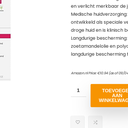
en verlicht merkbaar de 
Medische huidverzorging: 
ontwikkeld als speciale 
droge huid en is klinisch 
Langdurige bescherming: 
zoetamandelolie en polyo
langdurige bescherming 
Amazon.nl Price:
€
10.94
(as of 09/04
TOEVOEG
AAN
WINKELWA