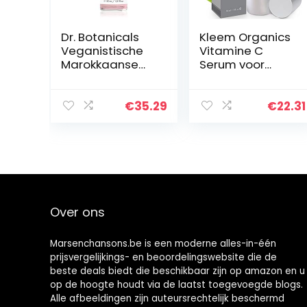
Dr. Botanicals
Kleem Organics
Veganistische
Vitamine C
Marokkaanse
Serum voor
rozen-
Gezicht met
superfood-
Hyaluronzuur &
gezichtsolie met
Vitamine E |
€
35.29
€
22.31
vitaminen en
Natuurlijk Anti
etherische oliën
Aging Huid
– natuurlijke…
Serum | Anti…
Over ons
Marsenchansons.be is een moderne alles-in-één
prijsvergelijkings- en beoordelingswebsite die de
beste deals biedt die beschikbaar zijn op amazon en u
op de hoogte houdt via de laatst toegevoegde blogs.
Alle afbeeldingen zijn auteursrechtelijk beschermd