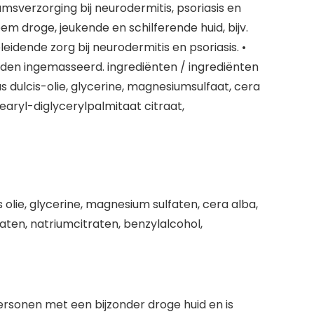
msverzorging bij neurodermitis, psoriasis en
m droge, jeukende en schilferende huid, bijv.
idende zorg bij neurodermitis en psoriasis. •
den ingemasseerd. ingrediënten / ingrediënten
s dulcis-olie, glycerine, magnesiumsulfaat, cera
tearyl-diglycerylpalmitaat citraat,
 olie, glycerine, magnesium sulfaten, cera alba,
ctaten, natriumcitraten, benzylalcohol,
personen met een bijzonder droge huid en is