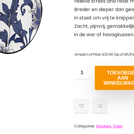
relieve stress and relax 
Breder en dieper dan gew
in staat om vrij te knip
Zacht, pijnvrij, gemakke
in de war of havagkussen
Amazon.nl Price:
€
31.99
(as of 06/04
TOEVOEG
AAN
WINKELWA
Categories:
Maskers
,
Ogen