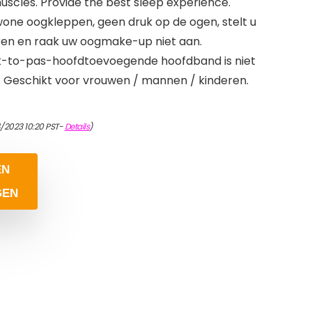
muscles. Provide the best sleep experience.
one oogkleppen, geen druk op de ogen, stelt u
peren en raak uw oogmake-up niet aan.
lijk-to-pas-hoofdtoevoegende hoofdband is niet
. Geschikt voor vrouwen / mannen / kinderen.
/2023 10:20 PST-
Details
)
EN
GEN