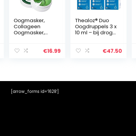
Oogmasker,
Thealoz® Duo
Collageen
Oogdruppels 3 x
Oogmasker,
10 ml – bij droge
Oogpatch,
ogen ter
Under Eye Mask,
bescherming,
Voor
voor
€
16.99
€
47.50
Vochtinbrenging
bevochtiging en
, Verlicht
bevochtiging
Vermoeidheid,
van het oog bij…
Voor anti-
rimpel…
[arrow_forms id=’1628′]