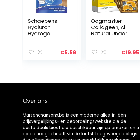
Schaebens
Oogmasker
Hyaluron
Collageen, All
Hydrogel
Natural Under
oogpads,
Eye Patch &
verkoelend
Mask (18 pairs) –
effect,
Hydrogel Gel
€
5.69
€
19.95
vermindert
Pads for Dark
oogschaduw en
Circles, Puffy
zwellingen tot
Eyes and…
81% met
hyaluronzuur
en…
Over ons
Marsenchansons.be is een moderne alles-in-één
prijsvergelijkings- en beoordelingswebsite die de
beste deals biedt die beschikbaar zijn op amazon en u
op de hoogte houdt via de laatst toegevoegde blogs.