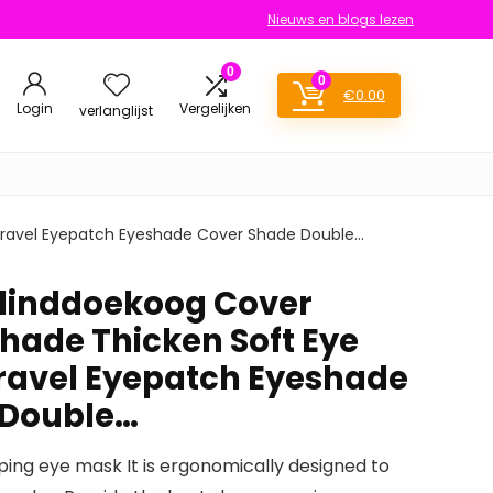
Nieuws en blogs lezen
0
0
€
0.00
Login
Vergelijken
verlanglijst
Travel Eyepatch Eyeshade Cover Shade Double…
Blinddoekoog Cover
hade Thicken Soft Eye
ravel Eyepatch Eyeshade
 Double…
eping eye mask It is ergonomically designed to