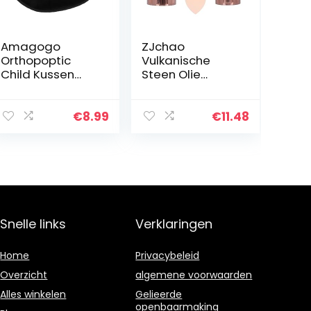
Amagogo
ZJchao
Orthopoptic
Vulkanische
Child Kussen
Steen Olie
Eyewear Cover
Absorberende
voor
Roller, Olie
volwassenen,
Controle in
€
8.99
€
11.48
Miopie en
Beweging,
kinderen
Herbruikbare
Oplossing Om
Vette Huid Te…
Snelle links
Verklaringen
Home
Privacybeleid
Overzicht
algemene voorwaarden
Alles winkelen
Gelieerde
openbaarmaking