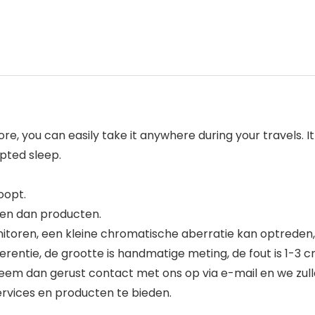
, you can easily take it anywhere during your travels. It is
pted sleep.
oopt.
ten dan producten.
onitoren, een kleine chromatische aberratie kan optreden, 
rentie, de grootte is handmatige meting, de fout is 1-3 cm
eem dan gerust contact met ons op via e-mail en we zulle
rvices en producten te bieden.