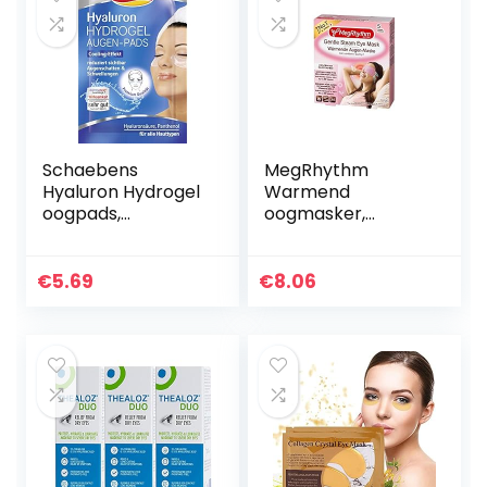
Schaebens
MegRhythm
Hyaluron Hydrogel
Warmend
oogpads,
oogmasker,
verkoelend effect,
verpakking van 5
vermindert
stuks, met zachte
oogschaduw en
damp, parfumvrij,
€
5.69
€
8.06
zwellingen tot 81%
100 g
met hyaluronzuur
en…