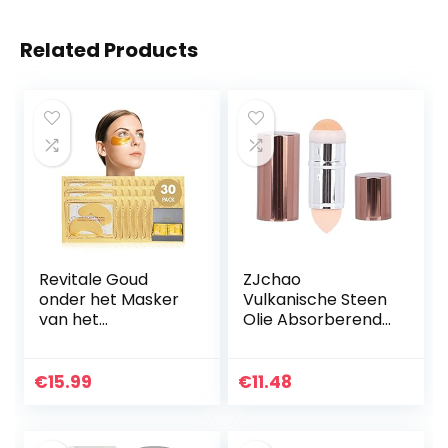
Related Products
Revitale Goud
ZJchao
onder het Masker
Vulkanische Steen
van het
Olie Absorberende
Ogencollageen,
Roller, Olie
Anti Rimpel
Controle in
Vochtverzorging
Beweging,
€
15.99
€
11.48
Masker,
Herbruikbare
Hyaluronzuur (30
Oplossing Om
Pack)
Vette Huid Te…