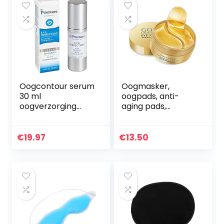
Oogcontour serum
Oogmasker,
30 ml
oogpads, anti-
oogverzorging
aging pads,
met hyaluronzuur
collageen masker,
huid en collageen.
24k gouden
Anti-rimpel serum
collageen
€
19.97
€
13.50
vitamine B5 voor
oogmasker,
een gladde…
oogverzorging
met hyaluron…