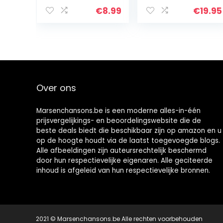
Onzichtbare
Leveringssystee
Hydrocolloïde
m met Vitamine
€
8.99
€
19.95
Acne Patch om
C & Vegan
Puistjes te
Hyaluronzuur –
Absorberen…
Anti-Aging Lift…
Over ons
Marsenchansons.be is een moderne alles-in-één
prijsvergelijkings- en beoordelingswebsite die de
beste deals biedt die beschikbaar zijn op amazon en u
op de hoogte houdt via de laatst toegevoegde blogs.
Alle afbeeldingen zijn auteursrechtelijk beschermd
door hun respectievelijke eigenaren. Alle geciteerde
inhoud is afgeleid van hun respectievelijke bronnen.
2021 © Marsenchansons.be Alle rechten voorbehouden