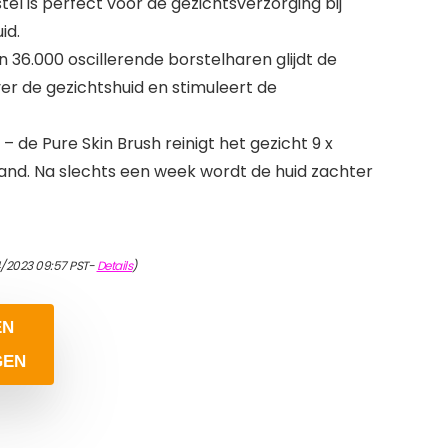
tel is perfect voor de gezichtsverzorging bij
id.
n 36.000 oscillerende borstelharen glijdt de
er de gezichtshuid en stimuleert de
– de Pure Skin Brush reinigt het gezicht 9 x
and. Na slechts een week wordt de huid zachter
4/2023 09:57 PST-
Details
)
EN
GEN