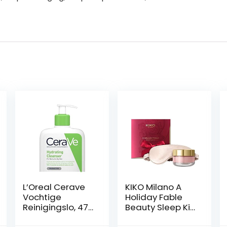
L’Oreal Cerave
KIKO Milano A
Vochtige
Holiday Fable
Reinigingslo, 473
Beauty Sleep Kit
ml, Meerkleurig
Skincare-Kit::