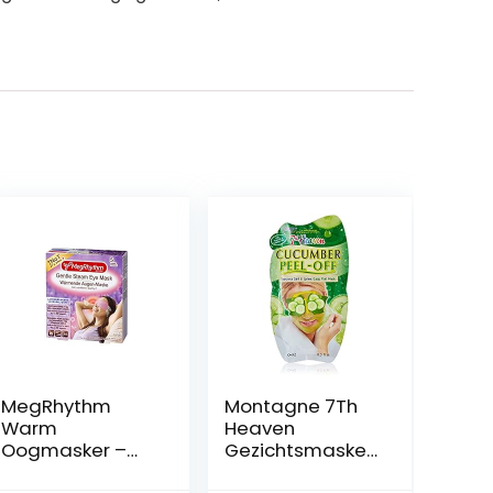
MegRhythm
Montagne 7Th
Warm
Heaven
Oogmasker –
Gezichtsmasker
Met Zachte
Cucumber Peel-