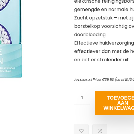
elektrische reinigingsbors
gemengde en normale hu
Zacht opzetstuk – met zij
borstelkop voorzichtig ov
doorbloeding.
Effectieve huidverzorging 
effectiever dan met de h
en ziet er stralender uit.
Amazon.nl Price:
€
39.80
(as of 10/0
TOEVOEG
AAN
WINKELWA