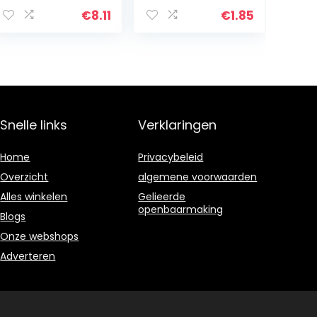
Stoom –
Off, 10 ml
Lavendelgeur –
€
8.11
€
1.85
5 Stuks
Snelle links
Verklaringen
Home
Privacybeleid
Overzicht
algemene voorwaarden
Alles winkelen
Gelieerde
openbaarmaking
Blogs
Onze webshops
Adverteren