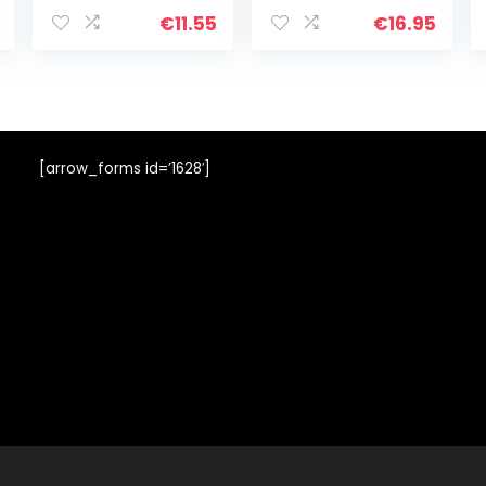
Satijnen
Gezichtsmasker
€
11.55
€
16.95
En
Nachtmasker,ve
elkleurig
[arrow_forms id=’1628′]