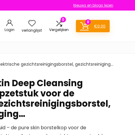
Nieuws en blogs lezen
0
0
€
0.00
Login
Vergelijken
verlanglijst
ektrische gezichtsreinigingsborstel, gezichtsreiniging…
kin Deep Cleansing
opzetstuk voor de
ezichtsreinigingsborstel,
iging…
d – de pure skin borstelkop voor de