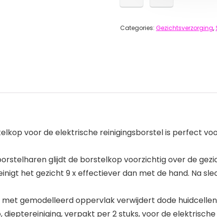
Categories:
Gezichtsverzorging
,
lkop voor de elektrische reinigingsborstel is perfect vo
borstelharen glijdt de borstelkop voorzichtig over de gezi
einigt het gezicht 9 x effectiever dan met de hand. Na sl
r met gemodelleerd oppervlak verwijdert dode huidcellen e
, dieptereiniging, verpakt per 2 stuks, voor de elektrisch