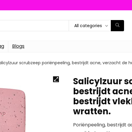
All categories
ag
Blogs
alicylzuur scrubzeep poriënpeeling, bestrijdt acne, verzacht de hu
Salicylzuur 
bestrijdt acn
bestrijdt vle
wratten.
Poriënpeeling, bestrijdt a