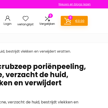
Nieuws en blogs lezen
0
0
€
0.00
Login
Vergelijken
verlanglijst
id, bestrijdt vlekken en verwijdert wratten.
scrubzeep poriënpeeling,
e, verzacht de huid,
kken en verwijdert
cne, verzacht de huid, bestrijdt vlekken en