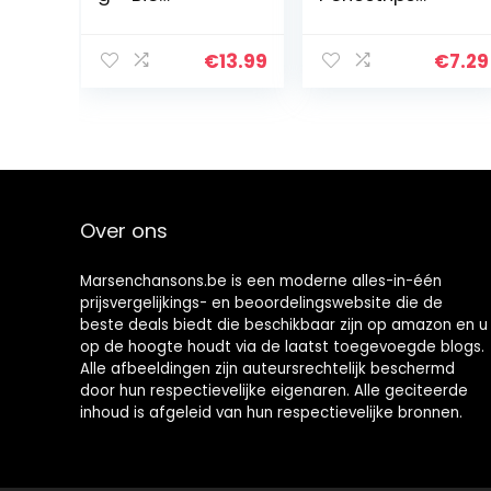
Ayurvedisch
Toverhazelaar
Neemblad
en Theeboom-
poeder van
olie – Voor Alle
€
13.99
€
7.29
hoge kwaliteit –
Huidtypen – 6
80 porties
Strips
vegan en…
Over ons
Marsenchansons.be is een moderne alles-in-één
prijsvergelijkings- en beoordelingswebsite die de
beste deals biedt die beschikbaar zijn op amazon en u
op de hoogte houdt via de laatst toegevoegde blogs.
Alle afbeeldingen zijn auteursrechtelijk beschermd
door hun respectievelijke eigenaren. Alle geciteerde
inhoud is afgeleid van hun respectievelijke bronnen.