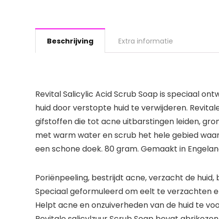
Beschrijving
Extra informatie
Revital Salicylic Acid Scrub Soap is speciaal o
huid door verstopte huid te verwijderen. Revit
gifstoffen die tot acne uitbarstingen leiden, gron
met warm water en scrub het hele gebied waar
een schone doek. 80 gram. Gemaakt in Engela
Poriënpeeling, bestrijdt acne, verzacht de huid, 
Speciaal geformuleerd om eelt te verzachten e
Helpt acne en onzuiverheden van de huid te voo
Revitale salicylzuur Scrub Soap bevat abrikozen