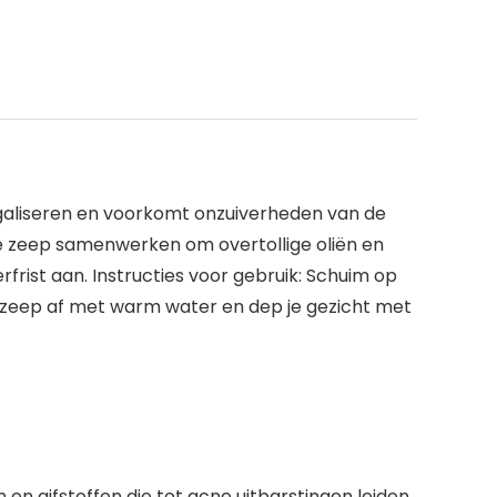
 egaliseren en voorkomt onzuiverheden van de
 de zeep samenwerken om overtollige oliën en
verfrist aan. Instructies voor gebruik: Schuim op
 zeep af met warm water en dep je gezicht met
n gifstoffen die tot acne uitbarstingen leiden,