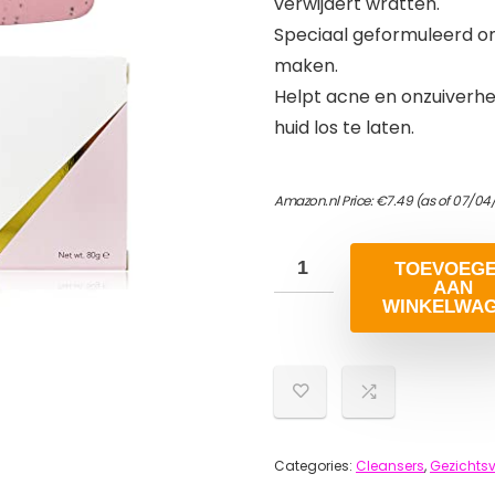
verwijdert wratten.
Speciaal geformuleerd om
maken.
Helpt acne en onzuiverh
huid los te laten.
Amazon.nl Price:
€
7.49
(as of 07/04
TOEVOEG
AAN
WINKELWA
Categories:
Cleansers
,
Gezichtsv