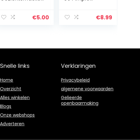
Passion Peel-
Patches,
Off, 10 ml
Onzichtbare
Hydrocolloïde
€
5.00
€
8.99
Acne Patch om
Puistjes te
Absorberen…
Snelle links
Verklaringen
Home
Privacybeleid
Overzicht
algemene voorwaarden
Alles winkelen
Gelieerde
openbaarmaking
Blogs
Onze webshops
Adverteren