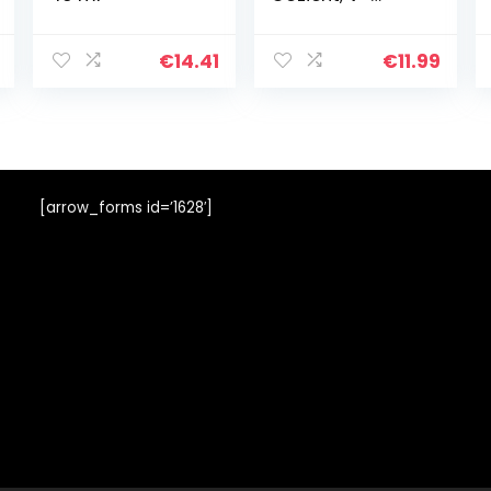
vormige Face-
lifting
Onzichtbare
€
14.41
€
11.99
Gezichtssticker,
Nek- en
Oogliftset voor
Woman’s…
[arrow_forms id=’1628′]