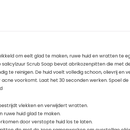
ntwikkeld om eelt glad te maken, ruwe huid en wratten te
ale salicylzuur Scrub Soap bevat abrikozenpitten die met
dig te reinigen. De huid voelt volledig schoon, olievrij en 
 acne voorkomt. Laat het 30 seconden werken. Spoel de
nd
bestrijdt vlekken en verwijdert wratten.
n ruwe huid glad te maken.
rkomen door verstopte huid los te laten.
pitten die met de zeep samenwerken om overtollige oliën e