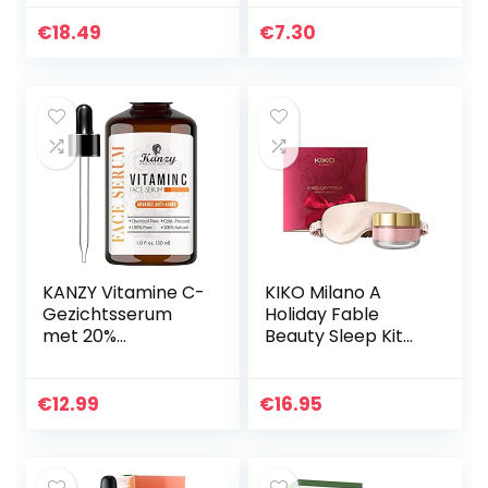
vitamine E.
verfrissende
Natuurlijke anti-
gezichtsreiniging
€
18.49
€
7.30
aging + antirimpel
en gezichtsmasker
+ bio collageen…
met…
KANZY Vitamine C-
KIKO Milano A
Gezichtsserum
Holiday Fable
met 20%
Beauty Sleep Kit
Hyaluronzuur voor
Skincare-Kit::
Littekens, Anti-
Satijnen
Aging, Anti-Rimpel,
Gezichtsmasker
€
12.99
€
16.95
Donkere Kringen
En
en Fijne…
Nachtmasker,veel
kleurig