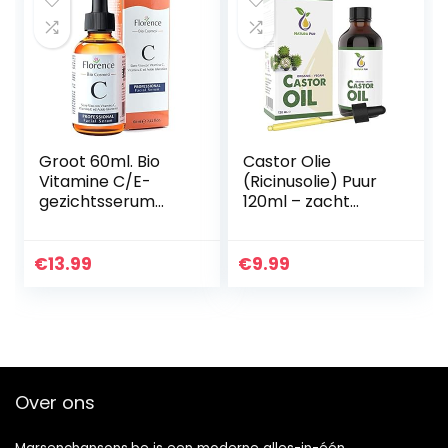
Groot 60ml. Bio
Castor Olie
Vitamine C/E-
(Ricinusolie) Puur
gezichtsserum
120ml – zacht
met Hyaluronzuur.
gezeefd voor
Dermaroller
eenvoudige
Geschikt.
toepassing –
€
13.99
€
9.99
Gezichtsserum
Castor Oil
met…
natuurlijk serum
voor…
Over ons