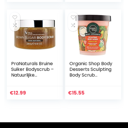
Bodyscrub
Exfoliant |
Voetscrub voor
de…
PraNaturals Bruine
Organic Shop Body
Suiker Bodyscrub –
Desserts Sculpting
Natuurlijke
Body Scrub
Exfoliërende
Tropical Mix 450ml
Bodyscrub –
Verwijdert
€
12.99
€
15.55
Voorzichtig Dode,
Droge Huidcellen…