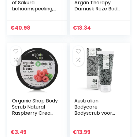
of Sakura
Argan Therapy
Lichaamspeeling,
Damask Roze Body
250 g
Scrub, 500 Ml
€
40.98
€
13.34
Organic Shop Body
Australian
Scrub Natural
Bodycare
Raspberry Cream
Bodyscrub voor
and Sugar 250 ml
Vrouwen &
Mannen 200 ml |
Tea Tree Olie
€
3.49
€
13.99