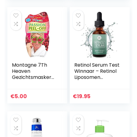
Effectieve…
Nachtmasker,veel
kleurig
Montagne 7Th
Retinol Serum Test
Heaven
Winnaar – Retinol
Gezichtsmasker
Liposomen
Passion Peel-Off,
Leveringssysteem
10 ml
met Vitamine C &
Vegan
€
5.00
€
19.95
Hyaluronzuur –
Anti-Aging Lift…