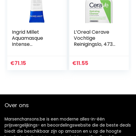
Ingrid Millet
L’Oreal Cerave
Aquamasque
Vochtige
Intense
Reinigingslo, 473
Moisturising Mask,
ml, Meerkleurig
per stuk verpakt (1
x 100 g)
€
71.15
€
11.55
Over ons
Marsenchansons.be is een moderne alles-in-één
prijsvergelijkings- en beoordelingswebsite die de beste deals
biedt die beschikbaar zijn op amazon en u op de hoogte