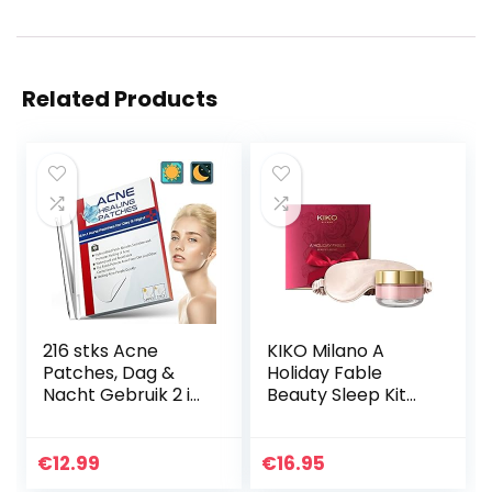
Related Products
216 stks Acne
KIKO Milano A
Patches, Dag &
Holiday Fable
Nacht Gebruik 2 in
Beauty Sleep Kit
1 Acne
Skincare-Kit::
Absorberende
Satijnen
Puistje Patches,
Gezichtsmasker
€
12.99
€
16.95
Onzichtbare
En